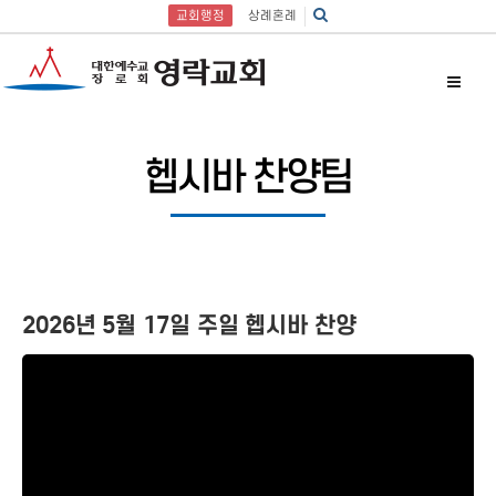
교회행정
상례혼례
헵시바 찬양팀
2026년 5월 17일 주일 헵시바 찬양