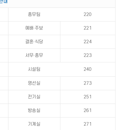
안내
총무팀
220
예배∙주보
221
결혼∙식당
224
서무∙총무
223
시설팀
240
영선실
273
전기실
251
방송실
261
기계실
271