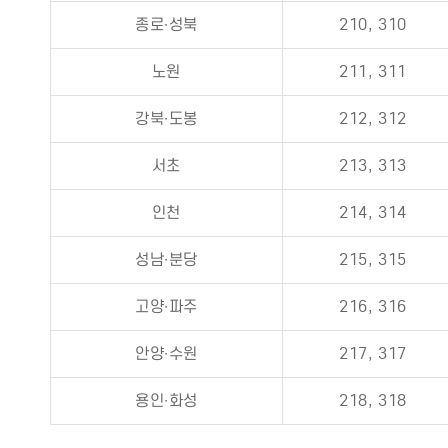
종로∙성북
210, 310
노원
211, 311
강북∙도봉
212, 312
서초
213, 313
인천
214, 314
성남∙분당
215, 315
고양∙파주
216, 316
안양∙수원
217, 317
용인∙화성
218, 318