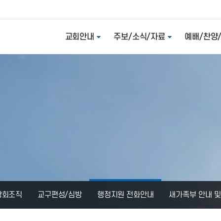
교회안내
주보/소식/자료
예배/찬양
당회조직
교구편성/심방
행정지원 전화안내
새가족부 안내 및