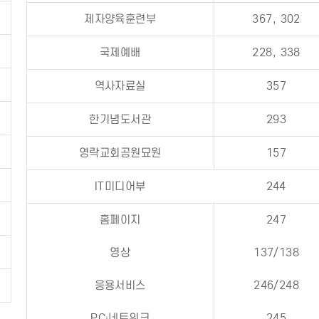
제자양육훈련부
367, 302
국제예배
228, 338
역사자료실
357
한기념도서관
293
영락교회공원묘원
157
IT미디어부
244
홈페이지
247
영상
137/138
응용서비스
246/248
PC∙네트워크
245