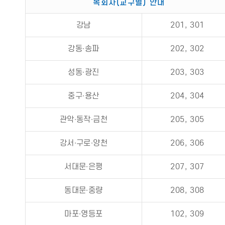
목회자(교구별) 안내
강남
201, 301
강동∙송파
202, 302
성동∙광진
203, 303
중구∙용산
204, 304
관악∙동작∙금천
205, 305
강서∙구로∙양천
206, 306
서대문∙은평
207, 307
동대문∙중량
208, 308
마포∙영등포
102, 309