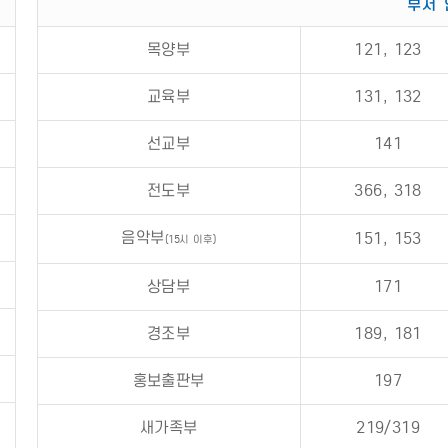
부서 
목양부
121, 123
교육부
131, 132
선교부
141
전도부
366, 318
음악부
151, 153
(15시 이후)
상담부
171
경조부
189, 181
홍보출판부
197
새가족부
219/319