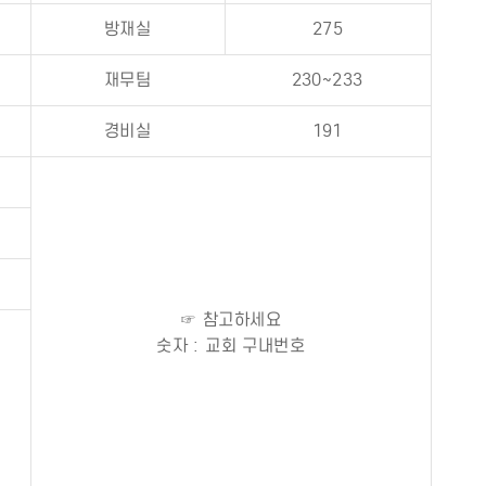
방재실
275
재무팀
230~233
경비실
191
☞ 참고하세요
숫자 : 교회 구내번호