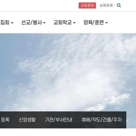
교회행정
상례혼례
/집회
선교/봉사
교회학교
양육/훈련
 등록
신앙생활
기관/부서안내
예배/약도/건물/주차