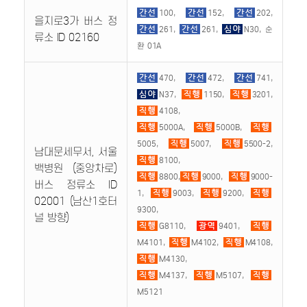
100,
152,
202,
을지로3가 버스 정
261,
261,
N30, 순
류소 ID 02160
환 01A
470,
472,
741,
N37,
1150,
3201,
4108,
5000A,
5000B,
5005,
5007,
5500-2,
남대문세무서, 서울
8100,
백병원 (중앙차로)
8800,
9000,
9000-
버스 정류소 ID
1,
9003,
9200,
02001 (남산1호터
9300,
널 방향)
G8110,
9401,
M4101,
M4102,
M4108,
M4130,
M4137,
M5107,
M5121