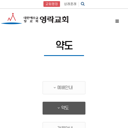
교회행정
상례혼례
약도
예배안내
약도