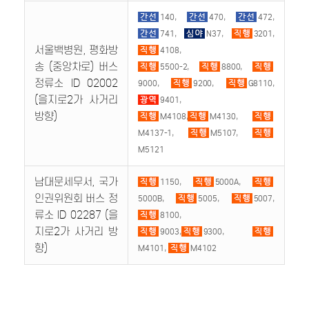
140,
470,
472,
741,
N37,
3201,
서울백병원, 평화방
4108,
송 (중앙차로) 버스
5500-2,
8800,
정류소 ID 02002
9000,
9200,
G8110,
(을지로2가 사거리
9401,
방향)
M4108,
M4130,
M4137-1,
M5107,
M5121
남대문세무서, 국가
1150,
5000A,
인권위원회 버스 정
5000B,
5005,
5007,
류소 ID 02287 (을
8100,
지로2가 사거리 방
9003,
9300,
향)
M4101,
M4102