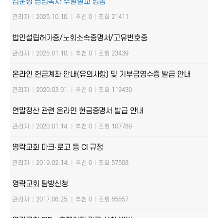
김운성 담임목사 주일설교 방송
관리자
|
2025.10.10.
|
추천 0
|
조회 21411
법인설립허가증/노회소속증명서/고유번호증
관리자
|
2025.01.10.
|
추천 0
|
조회 23439
온라인 헌금계좌 안내(유의사항) 및 기부금영수증 발급 안내
관리자
|
2020.03.01.
|
추천 0
|
조회 119430
연말정산 관련 온라인 헌금증명서 발급 안내
관리자
|
2020.01.14.
|
추천 0
|
조회 107789
영락교회 마크·로고 등 CI 규정
관리자
|
2019.02.14.
|
추천 0
|
조회 57508
영락교회 탐방신청
관리자
|
2017.06.25.
|
추천 0
|
조회 65657