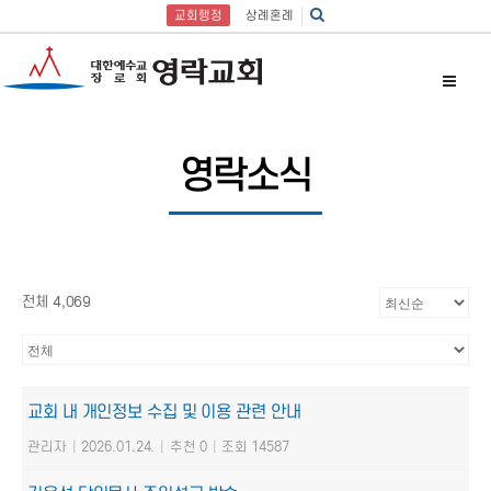
교회행정
상례혼례
영락소식
전체 4,069
교회 내 개인정보 수집 및 이용 관련 안내
관리자
|
2026.01.24.
|
추천 0
|
조회 14587