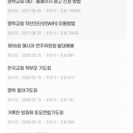
영락교회 DID · 홈페이지 광고 신청 방법
관리자
|
2017.06.25.
|
추천 0
|
조회 116593
영락교회 무선인터넷(WiFi) 이용방법
관리자
|
2017.06.25.
|
추천 0
|
조회 70439
제56회 메시아 연주위원회 발대예배
관리자
|
2026.05.15.
|
추천 0
|
조회 847
한국교회 학부모 기도회
관리자
|
2026.05.15.
|
추천 0
|
조회 873
영락 철야기도회
관리자
|
2026.05.15.
|
추천 0
|
조회 791
거룩한 방파제 토요연합기도회
관리자
|
2026.05.15.
|
추천 0
|
조회 846