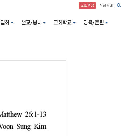
교회행정
상례혼례
/집회
선교/봉사
교회학교
양육/훈련