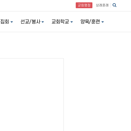
교회행정
상례혼례
/집회
선교/봉사
교회학교
양육/훈련