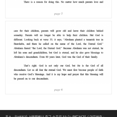
page 5
page 6