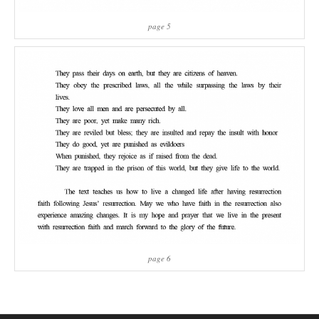
page 5
page 6