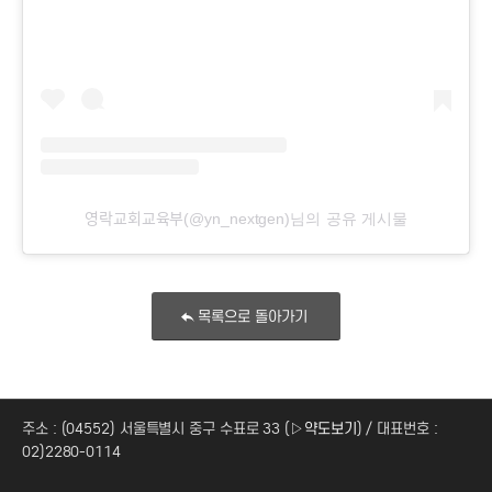
영락교회교육부(@yn_nextgen)님의 공유 게시물
목록으로 돌아가기
주소 : (04552) 서울특별시 중구 수표로 33 (
▷약도보기
) / 대표번호 :
02)2280-0114