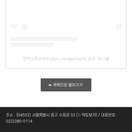
영락교회교육부(@yn_nextgen)님의 공유 게시물
목록으로 돌아가기
주소 : (04552) 서울특별시 중구 수표로 33 (
▷약도보기
) / 대표번호 :
02)2280-0114