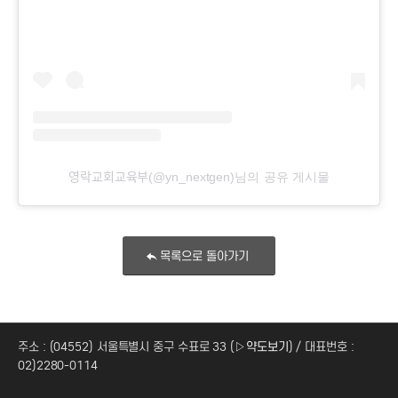
영락교회교육부(@yn_nextgen)님의 공유 게시물
목록으로 돌아가기
주소 : (04552) 서울특별시 중구 수표로 33 (
▷약도보기
) / 대표번호 :
02)2280-0114