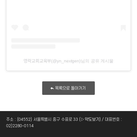
영락교회교육부(@yn_nextgen)님의 공유 게시물
목록으로 돌아가기
주소 : (04552) 서울특별시 중구 수표로 33 (
▷약도보기
) / 대표번호 :
02)2280-0114