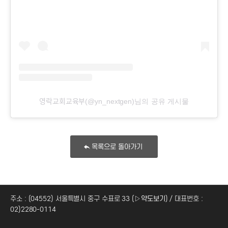
영락교회교육부(@yn_nextgen)님의 공유 게시물
목록으로 돌아가기
주소 : (04552) 서울특별시 중구 수표로 33 (
▷약도보기
) / 대표번호 :
02)2280-0114