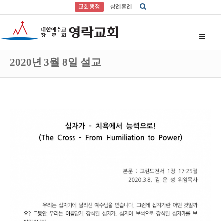
교회행정
상례혼례
2020년 3월 8일 설교