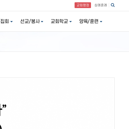
교회행정
상례혼례
/집회
선교/봉사
교회학교
양육/훈련