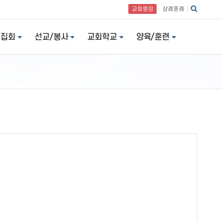
교회행정
상례혼례
/집회
선교/봉사
교회학교
양육/훈련