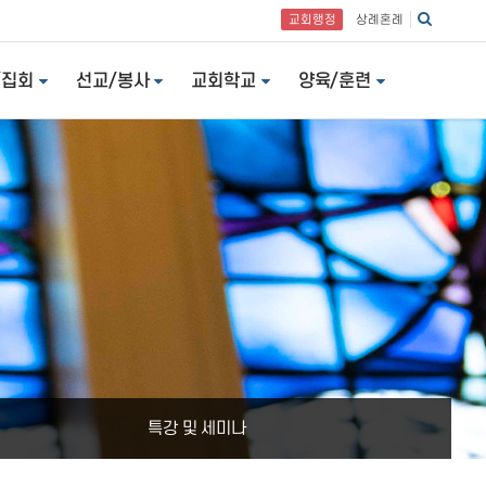
교회행정
상례혼례
/집회
선교/봉사
교회학교
양육/훈련
특강 및 세미나