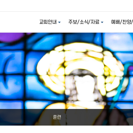
교회안내
주보/소식/자료
예배/찬양
훈련