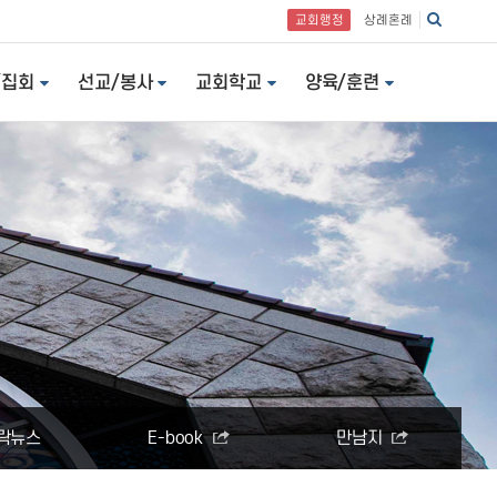
교회행정
상례혼례
/집회
선교/봉사
교회학교
양육/훈련
락뉴스
E-book
만남지