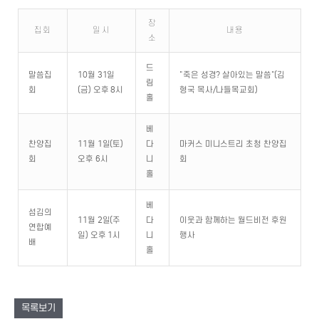
장
집회
일시
내용
소
드
말씀집
10월 31일
"죽은 성경? 살아있는 말씀"(김
림
회
(금) 오후 8시
형국 목사/나들목교회)
홀
베
찬양집
11월 1일(토)
다
마커스 미니스트리 초청 찬양집
회
오후 6시
니
회
홀
베
섬김의
11월 2일(주
다
이웃과 함께하는 월드비전 후원
연합예
일) 오후 1시
니
행사
배
홀
목록보기