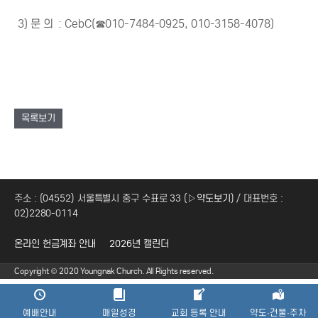
3) 문 의 : CebC(☎010-7484-0925, 010-3158-4078)
목록보기
주소 : (04552) 서울특별시 중구 수표로 33 (
▷약도보기
) / 대표번호 :
02)2280-0114
온라인 헌금계좌 안내
2026년 캘린더
Copyright © 2020 Youngnak Church. All Rights reserved.
예배안내
매일성경
교회 등록 안내
약도·건물·주차